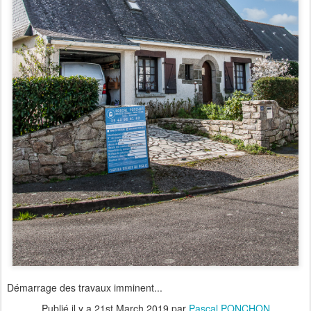
Démarrage des travaux imminent...
Publié il y a
21st March 2019
par
Pascal PONCHON